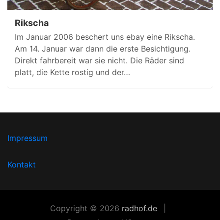
Rikscha
Im Januar 2006 beschert uns ebay eine Rikscha.
Am 14. Januar war dann die erste Besichtigung.
Direkt fahrbereit war sie nicht. Die Räder sind
platt, die Kette rostig und der…
Impressum
Kontakt
Copyright © 2026
radhof.de